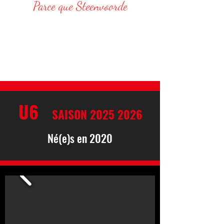
Parce que Steenvoorde
Responsable Administratif :
DELVAR Thomas : 06 68 76 20 75
E-Mail : thomas.delvar@assteenvoorde.fr
U6
SAISON
2025 2026
Né(e)s en 2020