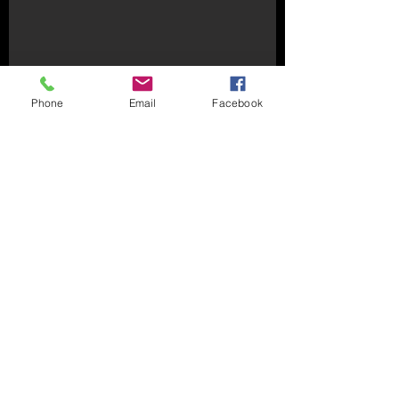
Phone
Email
Facebook
ENTRAÎNEMENTS
Le mercredi de 13h30 à 14h50
Responsable : Gérard Wimmer
©2020 par Association Sportive de Steenvoorde