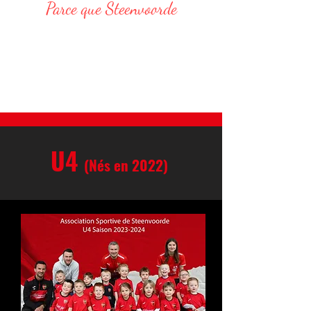
Parce que Steenvoorde
Responsable Administratif :
DELVAR Thomas : 06 68 76 20 75
E-Mail : thomas.delvar@assteenvoorde.fr
U4
(Nés en 2022)