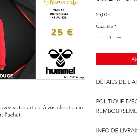
Prix
25,00 €
Quantité
*
Aj
DÉTAILS DE L'A
Détails de l'article. 
POLITIQUE D'
informations complém
ivez votre article à vos clients afin
tailles, les matières, 
REMBOURSEM
 l'achat.
d'entretien. N'hésite
particularités de cet 
Politique d'échange
utile à vos clients.
INFO DE LIVRA
vos visiteurs des con
remboursement des ar