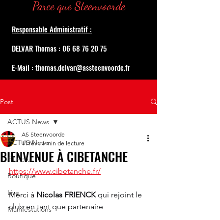
Parce que Steenvoorde
Responsable Administratif :
DELVAR Thomas : 06 68 76 20 75
E-Mail : thomas.delvar@assteenvoorde.fr
Post
ACTUS News
AS Steenvoorde
ACTUS News
11 févr.
1 min de lecture
BIENVENUE À CIBETANCHE
Fil Actu
https://www.cibetanche.fr/
Boutique
Live
Merci à 
Nicolas FRIENCK 
qui rejoint le 
club en tant que partenaire
Manifestations