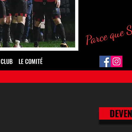
Parce que 
 CLUB
LE COMITÉ
DEVEN