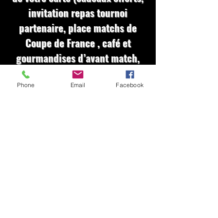
invitation repas tournoi
partenaire, place matchs de
Coupe de France , café et
gourmandises d’avant match,
remise boutique, carte
boissons, etc.)
Phone
Email
Facebook
En savoir plus sur ma carte