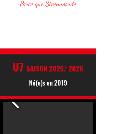
Parce que Steenvoorde
Responsable Administratif :
DELVAR Thomas : 06 68 76 20 75
E-Mail : thomas.delvar@assteenvoorde.fr
U7
SAISON 2025/ 2026
Né(e)s en 2019