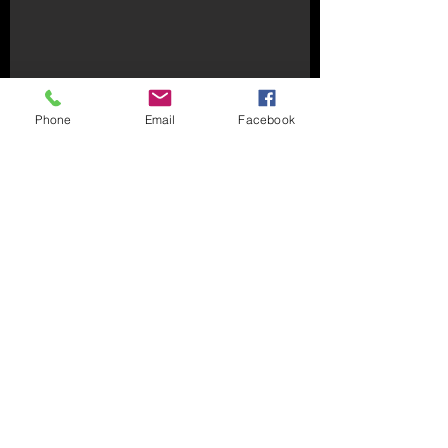
Phone
Email
Facebook
ENTRAÎNEMENTS
Le mercredi de 13h30 à 14h50
Responsable : Loan Debuyser
©2020 par Association Sportive de Steenvoorde