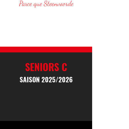
Parce que Steenvoorde
Responsable Administratif :
DELVAR Thomas : 06 68 76 20 75
E-Mail : thomas.delvar@assteenvoorde.fr
SENIORS C
SAISON 2025/2026