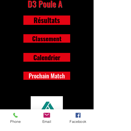
D3 Poule A
Résultats
Classement
Calendrier
Prochain Match
Phone
Email
Facebook