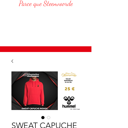
Parce que Steenvoorde
Responsable Administratif :
DELVAR Thomas : 06 68 76 20 75
E-Mail : thomas.delvar@assteenvoorde.fr
SWEAT CAPUCHE