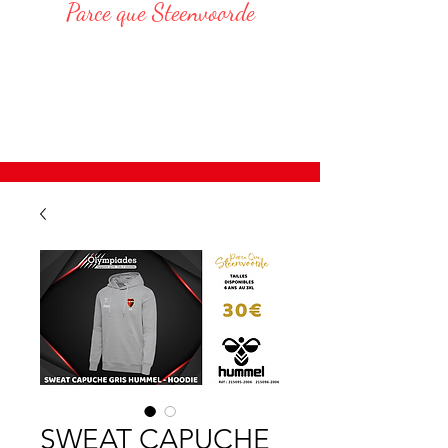
Parce que Steenvoorde
Responsable Administratif :
DELVAR Thomas : 06 68 76 20 75
E-Mail : thomas.delvar@assteenvoorde.fr
SWEAT CAPUCHE