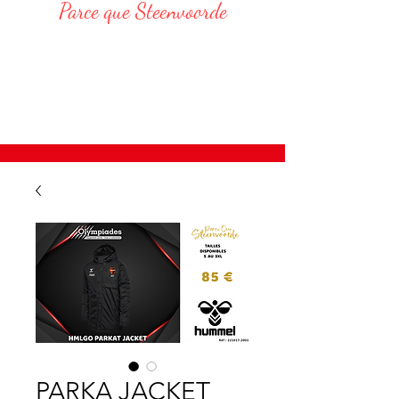
Parce que Steenvoorde
Responsable Administratif :
DELVAR Thomas : 06 68 76 20 75
E-Mail : thomas.delvar@assteenvoorde.fr
PARKA JACKET