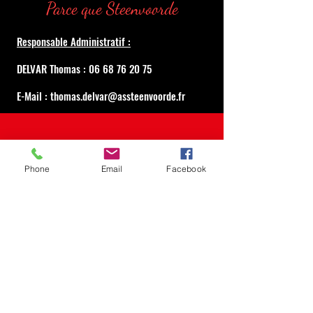
Parce que Steenvoorde
Responsable Administratif :
DELVAR Thomas : 06 68 76 20 75
E-Mail : thomas.delvar@assteenvoorde.fr
NEWS
Phone
Email
Facebook
No posts published in this
language yet
Once posts are published, you’ll see
them here.
©2020 par Association Sportive de Steenvoorde