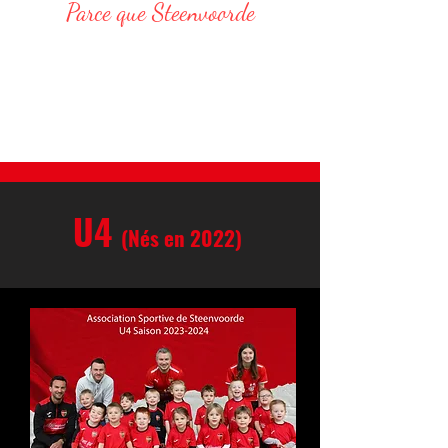
Parce que Steenvoorde
Responsable Administratif :
DELVAR Thomas : 06 68 76 20 75
E-Mail : thomas.delvar@assteenvoorde.fr
U4
(Nés en 2022)