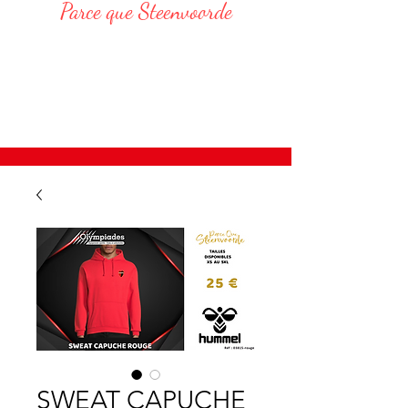
Parce que Steenvoorde
Responsable Administratif :
DELVAR Thomas : 06 68 76 20 75
E-Mail : thomas.delvar@assteenvoorde.fr
SWEAT CAPUCHE