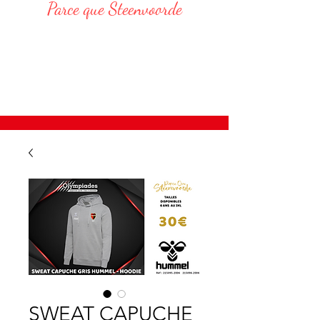
Parce que Steenvoorde
Responsable Administratif :
DELVAR Thomas : 06 68 76 20 75
E-Mail : thomas.delvar@assteenvoorde.fr
SWEAT CAPUCHE