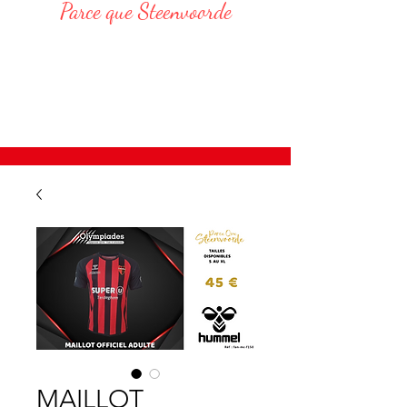
Parce que Steenvoorde
Responsable Administratif :
DELVAR Thomas : 06 68 76 20 75
E-Mail : thomas.delvar@assteenvoorde.fr
MAILLOT