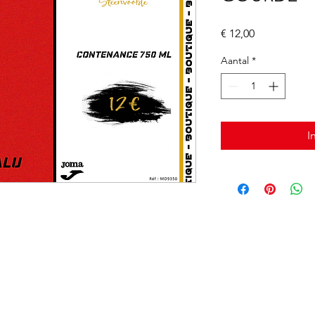
Prijs
€ 12,00
Aantal
*
I
©2020 par Association Sportive de Steenvoorde