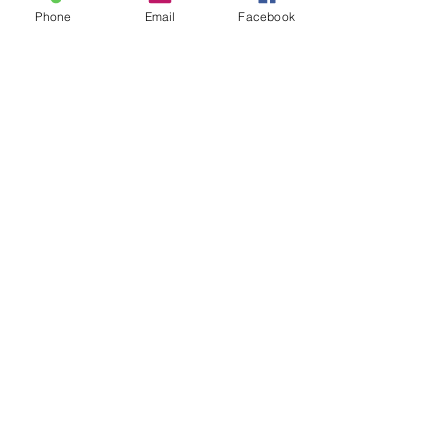
Phone
Email
Facebook
Interdistrict Féminin Niveau 2
POULE B
Résultats
Classement
Calendrier
Prochain Match