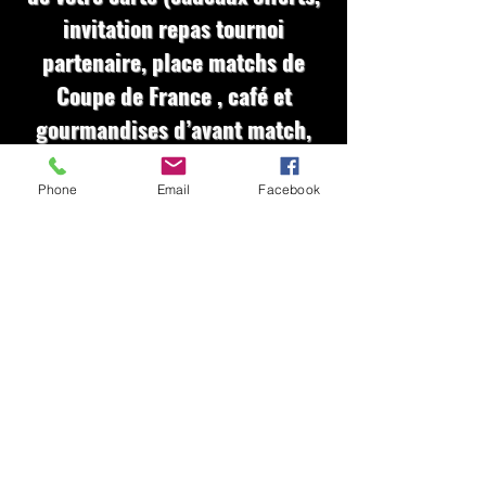
invitation repas tournoi
partenaire, place matchs de
Coupe de France , café et
gourmandises d’avant match,
remise boutique, carte
boissons, etc.)
Phone
Email
Facebook
En savoir plus sur ma carte